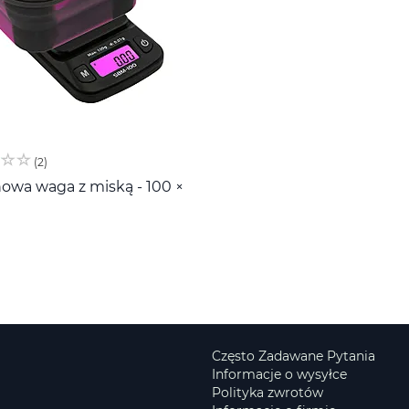
2
nowa waga z miską - 100 ×
Często Zadawane Pytania
Informacje o wysyłce
Polityka zwrotów