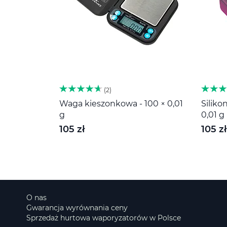
2
Waga kieszonkowa - 100 × 0,01
Siliko
g
0,01 g
105 zł
105 zł
O nas
Gwarancja wyrównania ceny
Sprzedaż hurtowa waporyzatorów w Polsce