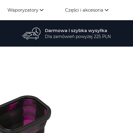
Waporyzatory
Części i akcesoria
Darmowa i szybka wysyłka
Dla zamówień powyżej 225 PLN