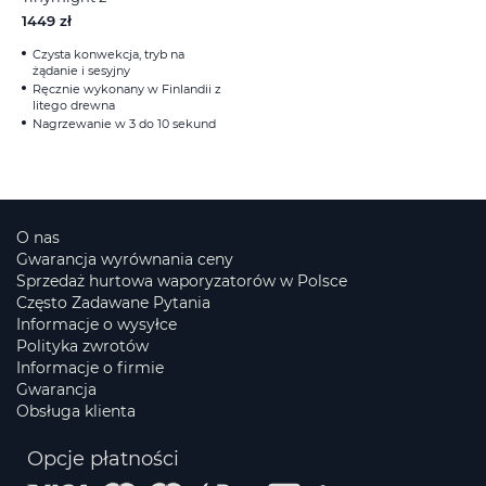
1449 zł
Czysta konwekcja, tryb na
żądanie i sesyjny
Ręcznie wykonany w Finlandii z
litego drewna
Nagrzewanie w 3 do 10 sekund
O nas
Gwarancja wyrównania ceny
Sprzedaż hurtowa waporyzatorów w Polsce
Często Zadawane Pytania
Informacje o wysyłce
Polityka zwrotów
Informacje o firmie
Gwarancja
Obsługa klienta
Opcje płatności