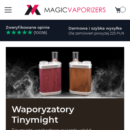
Mój ko
Przełącznik
Zweryfikowane opinie
Darmowa i szybka wysyłka
Nav
(10056)
Dla zamówień powyżej 225 PLN
aj
Waporyzatory
Tinymight