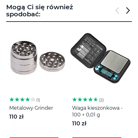
Mogą Ci się również
spodobać:
1
2
Metalowy Grinder
Waga kieszonkowa -
M
100 × 0,01 g
110 zł
1
110 zł