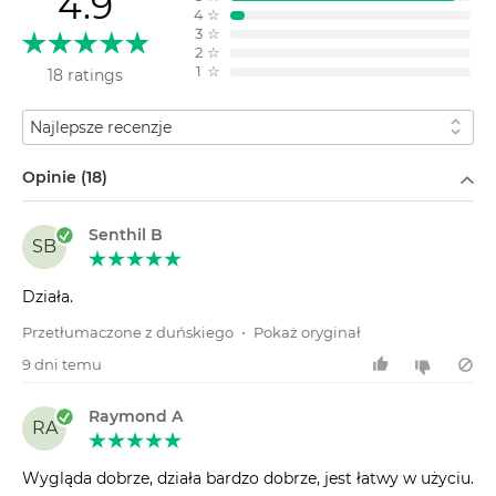
4.9
4
☆
3
☆
2
☆
1
☆
18 ratings
Sortuj według
Filtruj według
Opinie (18)
Senthil B
SB
Działa.
Przetłumaczone z duńskiego
•
Pokaż oryginał
9 dni temu
Raymond A
RA
Wygląda dobrze, działa bardzo dobrze, jest łatwy w użyciu.