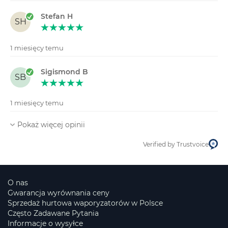
Stefan H
SH
1 miesięcy temu
Sigismond B
SB
1 miesięcy temu
Pokaż więcej opinii
Verified by Trustvoice
O nas
Gwarancja wyrównania ceny
Sprzedaż hurtowa waporyzatorów w Polsce
Często Zadawane Pytania
Informacje o wysyłce