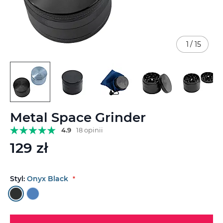
1
/
15
Przejdź
Metal Space Grinder
na
początek
4.9
18 opinii
galerii
129 zł
Styl:
Onyx Black