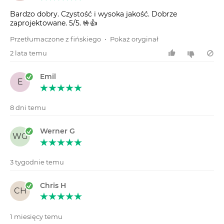
Bardzo dobry. Czystość i wysoka jakość. Dobrze
zaprojektowane. 5/5. 🤟👍
Przetłumaczone z fińskiego
•
Pokaż oryginał
2 lata temu
Emil
E
8 dni temu
Werner G
WG
3 tygodnie temu
Chris H
CH
1 miesięcy temu