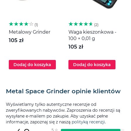
1
2
Metalowy Grinder
Waga kieszonkowa -
H
100 × 0,01 g
c
105 zł
s
105 zł
8
Dodaj do koszyka
Dodaj do koszyka
Metal Space Grinder opinie klientów
Wyświetlamy tylko autentyczne recenzje od
zweryfikowanych nabywców. Zaproszenia do recenzji są
wysyłane e-mailem po zakupie. Aby uzyskać pełne
informacje, zapoznaj się z naszą
polityką recenzji
.
5
☆