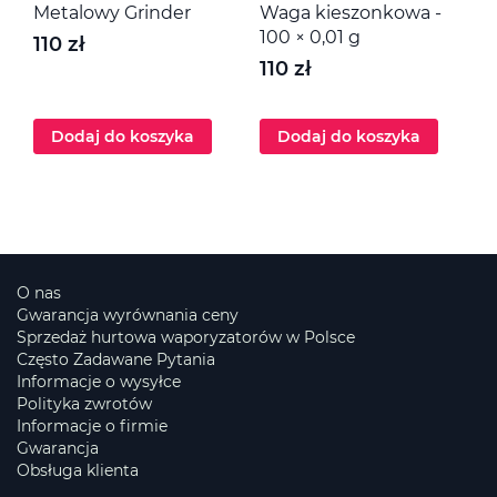
Metalowy Grinder
Waga kieszonkowa -
M
100 × 0,01 g
110 zł
1
110 zł
Dodaj do koszyka
Dodaj do koszyka
O nas
Gwarancja wyrównania ceny
Sprzedaż hurtowa waporyzatorów w Polsce
Często Zadawane Pytania
Informacje o wysyłce
Polityka zwrotów
Informacje o firmie
Gwarancja
Obsługa klienta