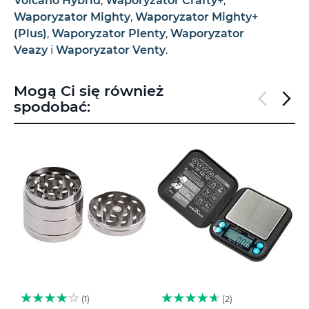
Volcano Hybrid
,
Waporyzator Crafty+
,
Waporyzator Mighty
,
Waporyzator Mighty+
(Plus)
,
Waporyzator Plenty
,
Waporyzator
Veazy
i
Waporyzator Venty
.
Mogą Ci się również
spodobać:
1
2