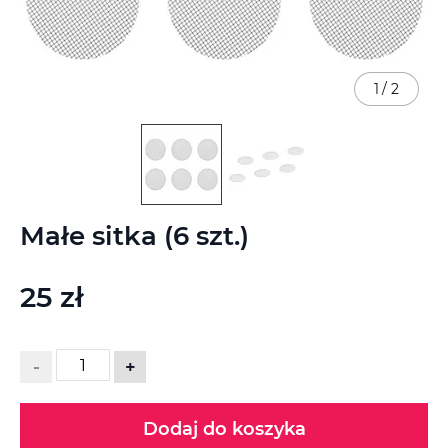
1
/
2
Przejdź
Małe sitka (6 szt.)
na
początek
galerii
25 zł
-
+
Dodaj do koszyka