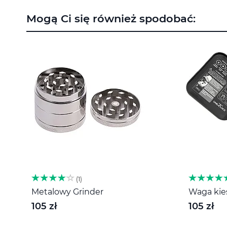
na
Mogą Ci się również spodobać:
początek
galerii
1
Metalowy Grinder
Waga kies
105 zł
105 zł