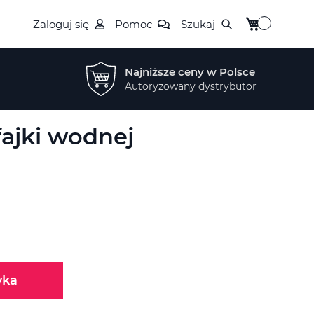
Mój koszyk
Zaloguj się
Pomoc
Szukaj
Najniższe ceny w Polsce
Autoryzowany dystrybutor
fajki wodnej
yka