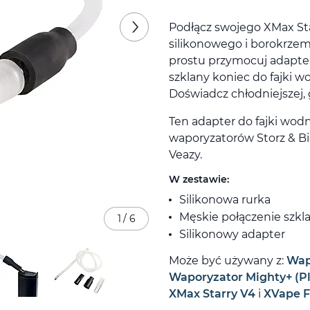
Podłącz swojego XMax St
silikonowego i borokrz
prostu przymocuj adapter
szklany koniec do fajki 
Doświadcz chłodniejszej, g
Ten adapter do fajki wod
waporyzatorów Storz & Bick
Veazy.
W zestawie:
Silikonowa rurka
Męskie połączenie szk
1
/
6
Silikonowy adapter
Może być używany z:
Wap
Waporyzator Mighty+ (Pl
XMax Starry V4
i
XVape F