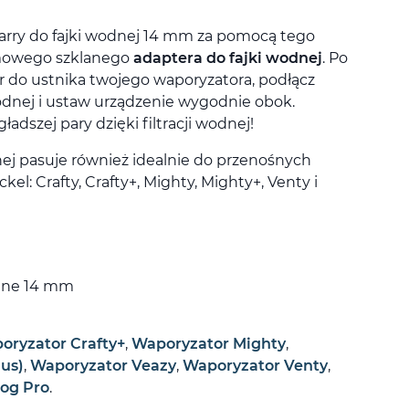
arry do fajki wodnej 14 mm za pomocą tego
emowego szklanego
adaptera do fajki wodnej
. Po
 do ustnika twojego waporyzatora, podłącz
wodnej i ustaw urządzenie wygodnie obok.
ładszej pary dzięki filtracji wodnej!
nej pasuje również idealnie do przenośnych
el: Crafty, Crafty+, Mighty, Mighty+, Venty i
lane 14 mm
oryzator Crafty+
,
Waporyzator Mighty
,
us)
,
Waporyzator Veazy
,
Waporyzator Venty
,
og Pro
.