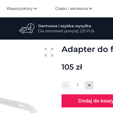
Waporyzatory
Części i akcesoria
Darmowa i szybka wysyłka
Dla zamówień powyżej 225 PLN
Adapter do 
105 zł
-
+
Dodaj do kosz