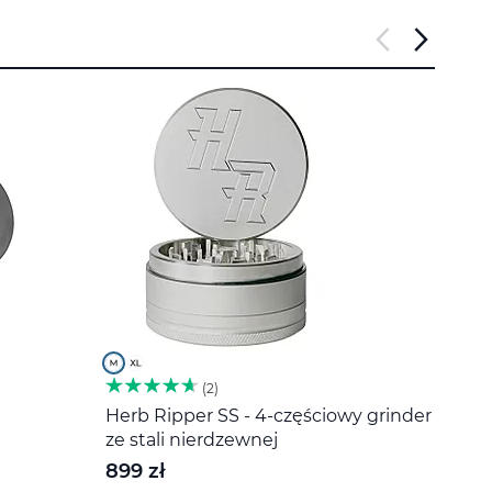
2
Herb Ripper SS - 4-częściowy grinder
Miesz
ze stali nierdzewnej
20 z
899 zł