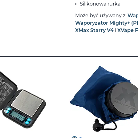
Silikonowa rurka
Może być używany z:
Wap
Waporyzator Mighty+ (Pl
XMax Starry V4
i
XVape F