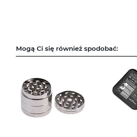
na
początek
galerii
Mogą Ci się również spodobać: