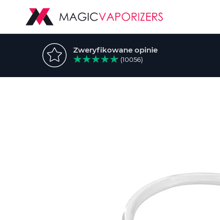
Zweryfikowane opinie
(10056)
Przejdź
na
koniec
galerii