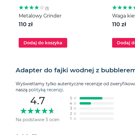
1
Metalowy Grinder
Waga kies
110 zł
110 zł
Dodaj do koszyka
Dodaj d
Adapter do fajki wodnej z bubblerem
Wyświetlamy tylko autentyczne recenzje od zweryfikowan
naszą
polityką recenzji
.
4.7
5
☆
4
☆
3
☆
2
☆
1
☆
Na podstawie 3 ocen