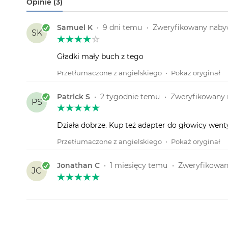
Opinie (3)
Samuel K
•
9 dni temu
•
Zweryfikowany nab
SK
Gładki mały buch z tego
Przetłumaczone z angielskiego
•
Pokaż oryginał
Patrick S
•
2 tygodnie temu
•
Zweryfikowany
PS
Działa dobrze. Kup też adapter do głowicy wenty
Przetłumaczone z angielskiego
•
Pokaż oryginał
Jonathan C
•
1 miesięcy temu
•
Zweryfikowa
JC