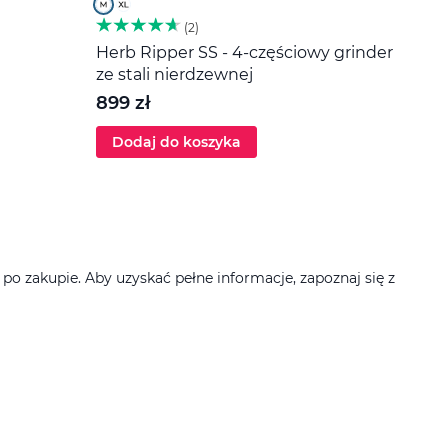
2
Herb Ripper SS - 4-częściowy grinder
Miesz
ze stali nierdzewnej
20 z
899 zł
Dodaj do koszyka
Dod
 zakupie. Aby uzyskać pełne informacje, zapoznaj się z
Filtruj