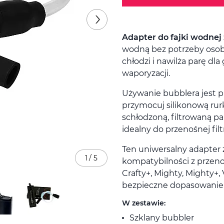
Adapter do fajki wodnej
wodną bez potrzeby osobn
chłodzi i nawilża parę d
waporyzacji.
Używanie bubblera jest p
przymocuj silikonową rurk
schłodzoną, filtrowaną p
idealny do przenośnej filt
Ten uniwersalny adapter
1
/
5
kompatybilności z przeno
Crafty+, Mighty, Mighty+,
bezpieczne dopasowanie 
W zestawie:
Szklany bubbler