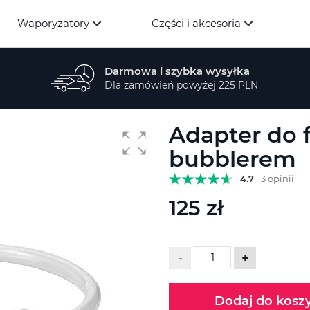
Waporyzatory
Części i akcesoria
Darmowa i szybka wysyłka
Dla zamówień powyżej 225 PLN
Adapter do f
bubblerem
4.7
3 opinii
125 zł
-
+
Dodaj do kosz