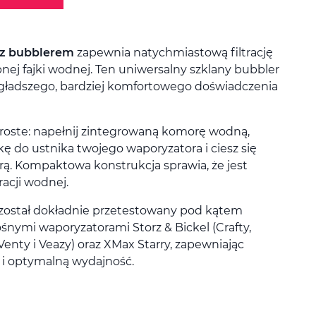
 z bubblerem
zapewnia natychmiastową filtrację
ej fajki wodnej. Ten uniwersalny szklany bubbler
la gładszego, bardziej komfortowego doświadczenia
roste: napełnij zintegrowaną komorę wodną,
ę do ustnika twojego waporyzatora i ciesz się
arą. Kompaktowa konstrukcja sprawia, że jest
racji wodnej.
 został dokładnie przetestowany pod kątem
śnymi waporyzatorami Storz & Bickel (Crafty,
 Venty i Veazy) oraz XMax Starry, zapewniając
i optymalną wydajność.