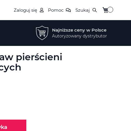
Mój koszyk
Zaloguj się
Pomoc
Szukaj
Najniższe ceny w Polsce
Autoryzowany dystrybutor
taw pierścieni
ących
yka