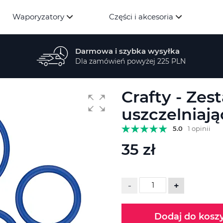
Waporyzatory
Części i akcesoria
Darmowa i szybka wysyłka
Dla zamówień powyżej 225 PLN
Crafty - Zes
uszczelniaj
5.0
1 opinii
35 zł
-
+
Dodaj do kosz