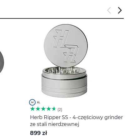
2
Herb Ripper SS - 4-częściowy grinder
Miesz
ze stali nierdzewnej
20 z
899 zł