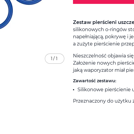
Zestaw pierścieni uszcz
silikonowych o-ringów s
napełniającą, pokrywę i j
a zużyte pierścienie prz
Nieszczelność objawia si
1
/
1
Założenie nowych pierście
jaką waporyzator miał pi
Zawartość zestawu:
Silikonowe pierścienie u
Przeznaczony do użytku 