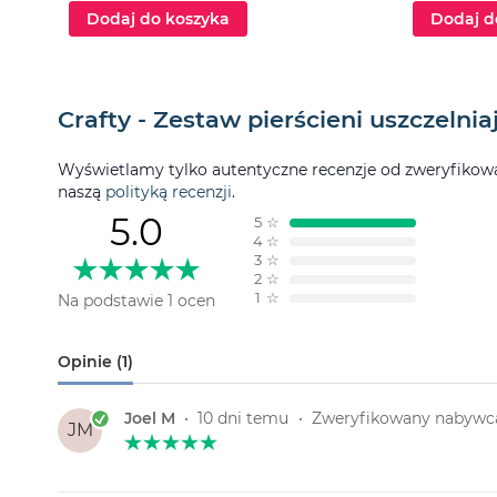
Dodaj do koszyka
Dodaj d
Crafty - Zestaw pierścieni uszczelni
Wyświetlamy tylko autentyczne recenzje od zweryfikowan
naszą
polityką recenzji
.
5.0
5
☆
4
☆
3
☆
2
☆
1
☆
Na podstawie 1 ocen
Opinie (1)
Joel M
•
10 dni temu
•
Zweryfikowany nabywc
JM