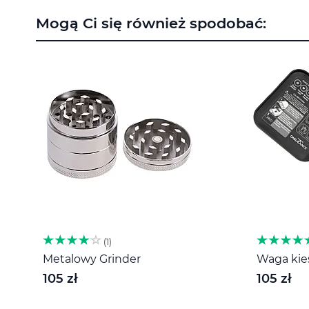
na
Mogą Ci się również spodobać:
początek
galerii
1
Metalowy Grinder
Waga kies
105 zł
105 zł