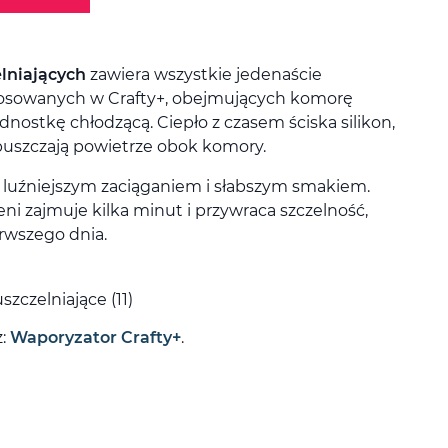
elniających
zawiera wszystkie jedenaście
tosowanych w Crafty+, obejmujących komorę
ednostkę chłodzącą. Ciepło z czasem ściska silikon,
epuszczają powietrze obok komory.
ę luźniejszym zaciąganiem i słabszym smakiem.
ni zajmuje kilka minut i przywraca szczelność,
erwszego dnia.
szczelniające (11)
z:
Waporyzator Crafty+
.