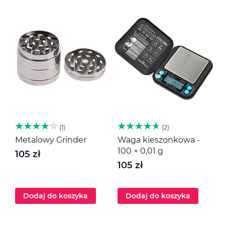
1
2
Metalowy Grinder
Waga kieszonkowa -
M
100 × 0,01 g
105 zł
1
105 zł
Dodaj do koszyka
Dodaj do koszyka