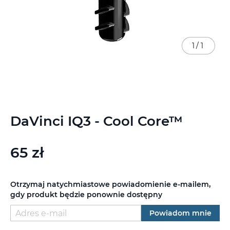
1
/
1
Przejdź
DaVinci IQ3 - Cool Core™
na
początek
galerii
65 zł
Otrzymaj natychmiastowe powiadomienie e-mailem,
gdy produkt będzie ponownie dostępny
Powiadom mnie