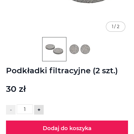
1
/
2
Przejdź
Podkładki filtracyjne (2 szt.)
na
początek
galerii
30 zł
-
+
Dodaj do koszyka