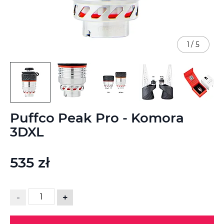
1
/
5
Przejdź
Puffco Peak Pro - Komora
na
początek
3DXL
galerii
535 zł
-
+