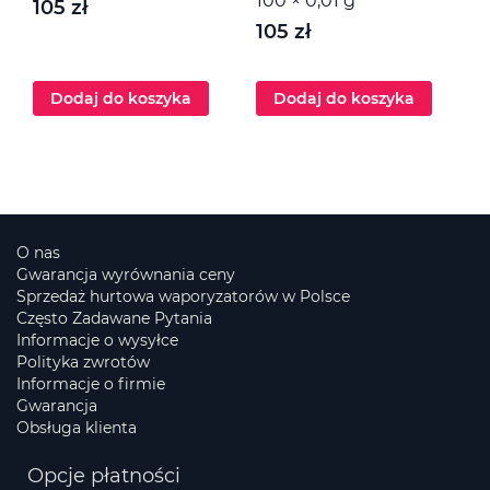
100 × 0,01 g
105 zł
1
105 zł
Dodaj do koszyka
Dodaj do koszyka
O nas
Gwarancja wyrównania ceny
Sprzedaż hurtowa waporyzatorów w Polsce
Często Zadawane Pytania
Informacje o wysyłce
Polityka zwrotów
Informacje o firmie
Gwarancja
Obsługa klienta
Opcje płatności