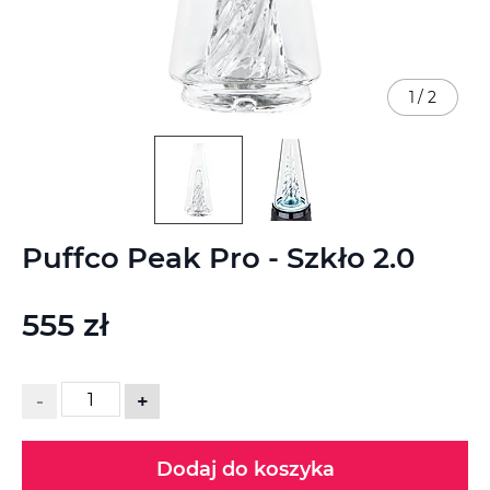
1
/
2
Przejdź
Puffco Peak Pro - Szkło 2.0
na
początek
galerii
555 zł
-
+
Dodaj do koszyka