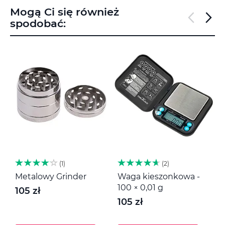
Mogą Ci się również
spodobać:
1
2
Metalowy Grinder
Waga kieszonkowa -
M
100 × 0,01 g
105 zł
1
105 zł