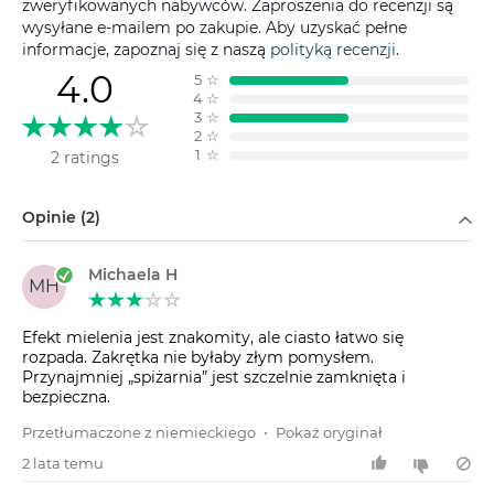
zweryfikowanych nabywców. Zaproszenia do recenzji są
wysyłane e-mailem po zakupie. Aby uzyskać pełne
informacje, zapoznaj się z naszą
polityką recenzji
.
4.0
5
☆
4
☆
3
☆
2
☆
1
☆
2 ratings
Filtruj według
Opinie (2)
Michaela H
MH
Efekt mielenia jest znakomity, ale ciasto łatwo się
rozpada. Zakrętka nie byłaby złym pomysłem.
Przynajmniej „spiżarnia” jest szczelnie zamknięta i
bezpieczna.
Przetłumaczone z niemieckiego
•
Pokaż oryginał
2 lata temu