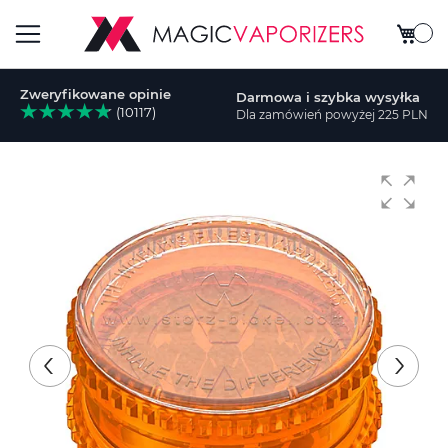
Mój ko
Przełącznik
Zweryfikowane opinie
Darmowa i szybka wysyłka
Nav
(10117)
Dla zamówień powyżej 225 PLN
aj
Przejdź
na
koniec
galerii