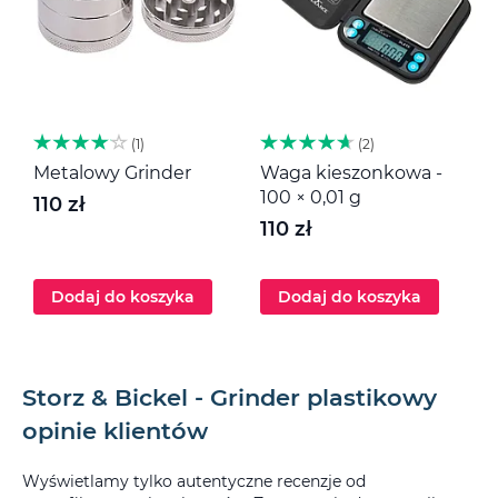
1
2
Metalowy Grinder
Waga kieszonkowa -
M
100 × 0,01 g
110 zł
1
110 zł
Dodaj do koszyka
Dodaj do koszyka
Storz & Bickel - Grinder plastikowy
opinie klientów
Wyświetlamy tylko autentyczne recenzje od