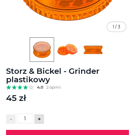
1
/
3
Przejdź
Storz & Bickel - Grinder
na
początek
plastikowy
galerii
4.0
2 opinii
45 zł
-
+