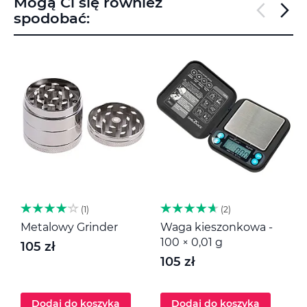
Mogą Ci się również
spodobać:
1
2
Metalowy Grinder
Waga kieszonkowa -
M
100 × 0,01 g
105 zł
1
105 zł
Dodaj do koszyka
Dodaj do koszyka