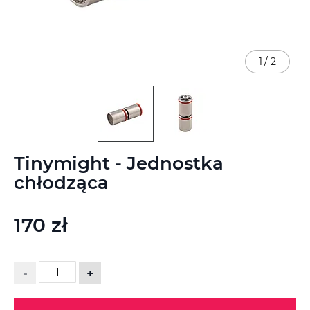
1
/
2
Przejdź
Tinymight - Jednostka
na
początek
chłodząca
galerii
170 zł
-
+