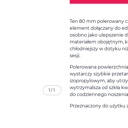
Ten 80 mm polerowany c
element dołączany do edy
osobno jako ulepszenie d
materiałem obojętnym, kt
chłodniejszy w dotyku ni
sesji.
Polerowana powierzchnia
wystarczy szybkie przeta
izopropylowym, aby utrzy
wytrzymalsza od szkła kw
1
/
1
do codziennego noszenia 
Przeznaczony do użytku 