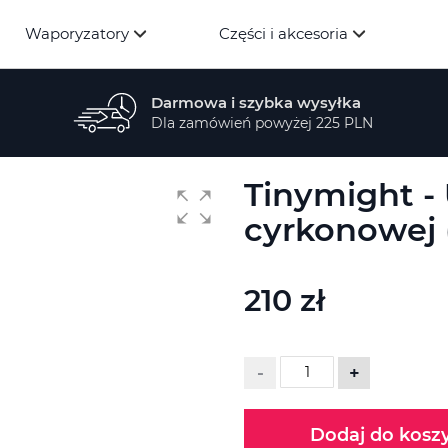
Waporyzatory
Części i akcesoria
Darmowa i szybka wysyłka
Dla zamówień powyżej 225 PLN
Tinymight - 
cyrkonowej
210 zł
-
+
Dodaj do kosz