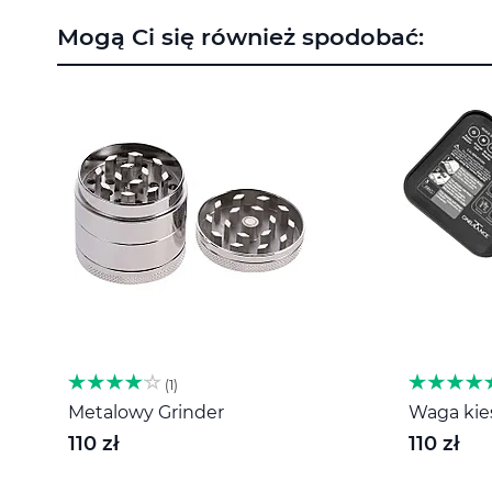
na
Mogą Ci się również spodobać:
początek
galerii
1
Metalowy Grinder
Waga kies
110 zł
110 zł