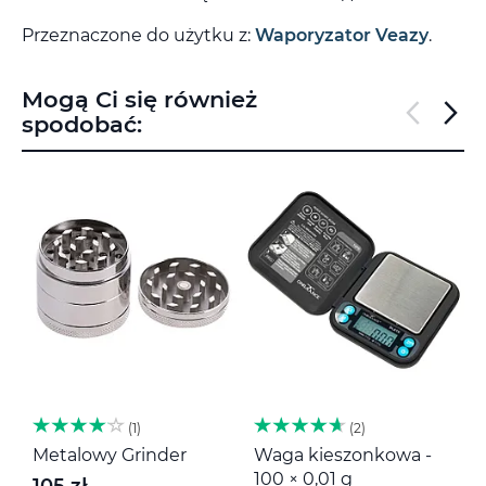
Przeznaczone do użytku z:
Waporyzator Veazy
.
Mogą Ci się również
spodobać:
1
2
Metalowy Grinder
Waga kieszonkowa -
M
100 × 0,01 g