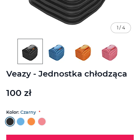
1
/
4
Przejdź
Veazy - Jednostka chłodząca
na
początek
galerii
100 zł
Kolor:
Czarny