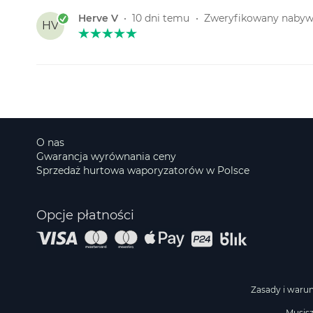
Herve V
•
10 dni temu
•
Zweryfikowany naby
HV
O nas
Gwarancja wyrównania ceny
Sprzedaż hurtowa waporyzatorów w Polsce
Opcje płatności
Zasady i warun
Musisz