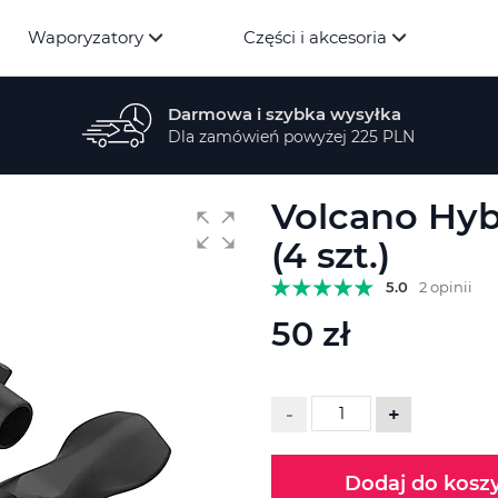
Waporyzatory
Części i akcesoria
Darmowa i szybka wysyłka
Dla zamówień powyżej 225 PLN
Volcano Hyb
(4 szt.)
5.0
2 opinii
50 zł
-
+
Dodaj do kosz