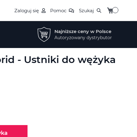
Mój koszyk
Zaloguj się
Pomoc
Szukaj
Najniższe ceny w Polsce
Autoryzowany dystrybutor
rid - Ustniki do wężyka
yka