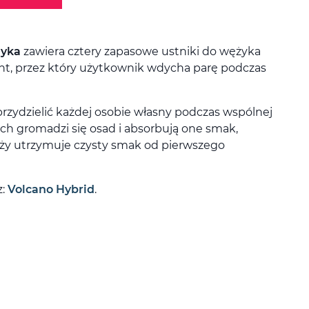
żyka
zawiera cztery zapasowe ustniki do wężyka
nt, przez który użytkownik wdycha parę podczas
przydzielić każdej osobie własny podczas wspólnej
ach gromadzi się osad i absorbują one smak,
ży utrzymuje czysty smak od pierwszego
z:
Volcano Hybrid
.