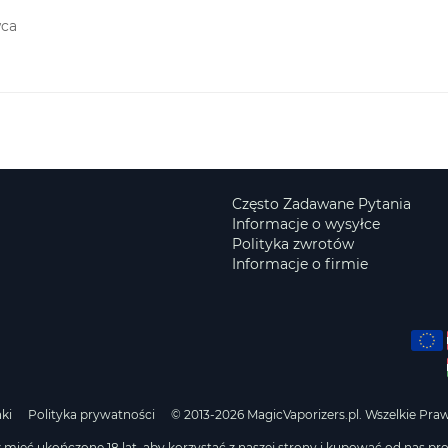
wca
Często Zadawane Pytania
Informacje o wysyłce
Polityka zwrotów
Informacje o firmie
ki
Polityka prywatności
© 2013-2026 MagicVaporizers.pl. Wszelkie Pra
 mieć ukończone 18 lat, aby korzystać z naszej strony i kupować od nas pr