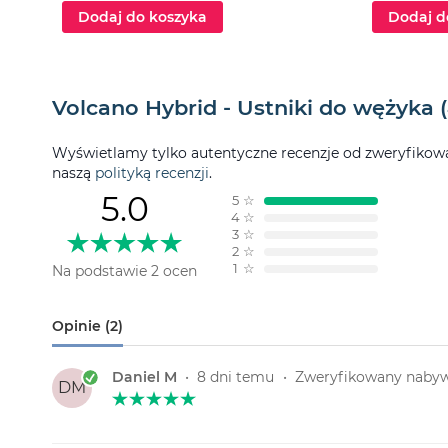
Dodaj do koszyka
Dodaj d
Volcano Hybrid - Ustniki do wężyka (4
Wyświetlamy tylko autentyczne recenzje od zweryfikowan
naszą
polityką recenzji
.
5.0
5
☆
4
☆
3
☆
2
☆
1
☆
Na podstawie 2 ocen
Opinie (2)
Daniel M
•
8 dni temu
•
Zweryfikowany naby
DM