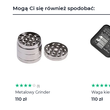
na
Mogą Ci się również spodobać:
początek
galerii
1
Metalowy Grinder
Waga kies
110 zł
110 zł