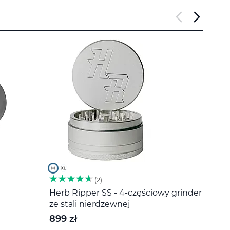
2
Herb Ripper SS - 4-częściowy grinder
Miesz
ze stali nierdzewnej
20 z
899 zł