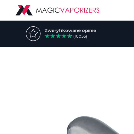
Zweryfikowane opinie
(10056)
Przejdź
na
koniec
galerii