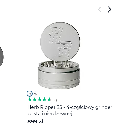
2
Herb Ripper SS - 4-częściowy grinder
Miesz
ze stali nierdzewnej
20 z
899 zł