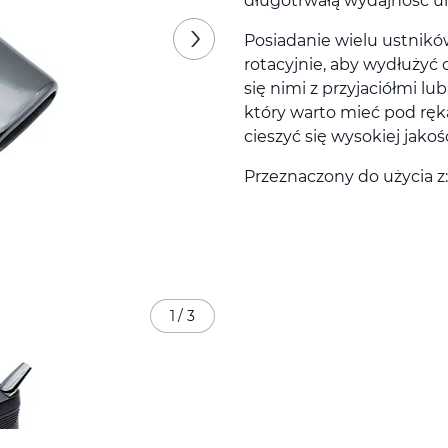
długotrwałą wydajność ur
Posiadanie wielu ustnikó
rotacyjnie, aby wydłużyć 
się nimi z przyjaciółmi l
który warto mieć pod rę
cieszyć się wysokiej jakoś
Przeznaczony do użycia z
1
/
3