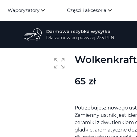
Waporyzatory
Części i akcesoria
Darmowa i szybka wysyłka
Dla zamówień powyżej 225 PLN
Wolkenkraft 
65 zł
Potrzebujesz nowego
us
Zamienny ustnik jest ide
ceramiki z dwutlenkiem c
gładkie, aromatyczne doz