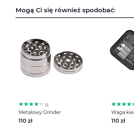
na
Mogą Ci się również spodobać:
początek
galerii
1
Metalowy Grinder
Waga kies
110 zł
110 zł