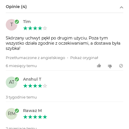
Filtruj według
Opinie (4)
Tim
T
Skórzany uchwyt pękł po drugim użyciu. Poza tym
wszystko działa zgodnie z oczekiwaniami, a dostawa była
szybka!
Przetłumaczone z angielskiego
•
Pokaż oryginał
6 miesięcy temu
Anshul T
AT
3 tygodnie temu
Rawaz M
RM
2 miesiące temu