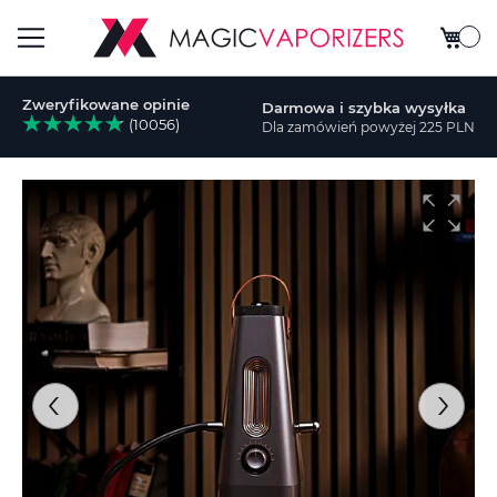
Mój ko
Przełącznik
Zweryfikowane opinie
Darmowa i szybka wysyłka
Nav
(10056)
Dla zamówień powyżej 225 PLN
aj
Przejdź
na
koniec
galerii