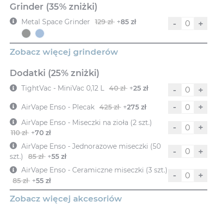
Grinder (35% zniżki)
Metal Space Grinder
129 zł
+
85 zł
-
+
Zobacz więcej grinderów
Dodatki (25% zniżki)
TightVac - MiniVac 0,12 L
40 zł
+
25 zł
-
+
-
+
AirVape Enso - Plecak
425 zł
+
275 zł
AirVape Enso - Miseczki na zioła (2 szt.)
-
+
110 zł
+
70 zł
AirVape Enso - Jednorazowe miseczki (50
-
+
szt.)
85 zł
+
55 zł
AirVape Enso - Ceramiczne miseczki (3 szt.)
-
+
85 zł
+
55 zł
Zobacz więcej akcesoriów