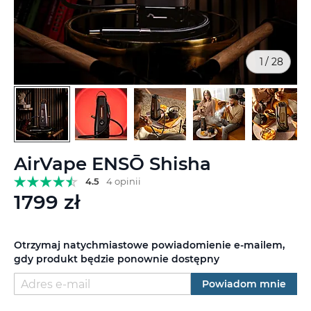
1
/
28
Przejdź
AirVape ENSŌ Shisha
na
początek
4.5
4 opinii
galerii
1799 zł
Otrzymaj natychmiastowe powiadomienie e-mailem,
gdy produkt będzie ponownie dostępny
Powiadom mnie