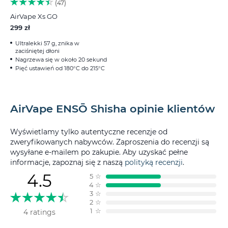
47
AirVape Xs GO
299 zł
Ultralekki 57 g, znika w
zaciśniętej dłoni
Nagrzewa się w około 20 sekund
Pięć ustawień od 180°C do 215°C
AirVape ENSŌ Shisha opinie klientów
Wyświetlamy tylko autentyczne recenzje od
zweryfikowanych nabywców. Zaproszenia do recenzji są
wysyłane e-mailem po zakupie. Aby uzyskać pełne
informacje, zapoznaj się z naszą
polityką recenzji
.
4.5
5
☆
4
☆
3
☆
2
☆
1
☆
4 ratings