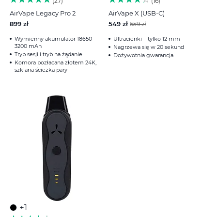
27
16
AirVape Legacy Pro 2
AirVape X (USB-C)
899 zł
549 zł
659 zł
Wymienny akumulator 18650
Ultracienki – tylko 12 mm
3200 mAh
Nagrzewa się w 20 sekund
Tryb sesji i tryb na żądanie
Dożywotnia gwarancja
Komora pozłacana złotem 24K,
szklana ścieżka pary
+1