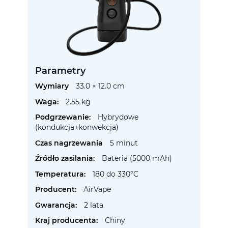
Parametry
Więcej
33.0 × 12.0 cm
informacji
2.55 kg
Hybrydowe
(kondukcja+konwekcja)
5 minut
Bateria (5000 mAh)
180 do 330°C
AirVape
2 lata
Chiny