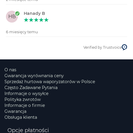
Hanady B
HB
6 miesięcy temu
Verified by Trustvoice
O nas
Gwarancja wyrównania ceny
Sprzedaż hurtowa waporyzatorów w Polsce
Często Zadawane Pytania
Informacje o wysyłce
Polityka zwrotów
Informacje o firmie
Gwarancja
Obsługa klienta
Opcje płatności