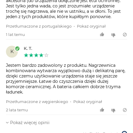
akcesoria (do urządzenia dołączone jest etui ochronne).
Jest tylko jedna wada, co jest zrozumiałe: urządzenie
trochę się nagrzewa, ale nie w ustniku, a w dłoni. To jest
jeden z tych produktów, które kupiłbym ponownie.
Przetłumaczone z portugalskiego
•
Pokaż oryginał
1 lat temu
K. T.
K
Jestem bardzo zadowolony z produktu. Nagrzewnica
kombinowana wytwarza wyjątkowo dużą i delikatną parę,
dzięki czemu użytkowanie urządzenia staje się jeszcze
przyjemniejsze. Łatwe do czyszczenia dzięki dużej
komorze ceramicznej. A bateria całkiem dobrze trzyma
ładunek.
Przetłumaczone z węgierskiego
•
Pokaż oryginał
2 lata temu
Pokaż więcej opinii