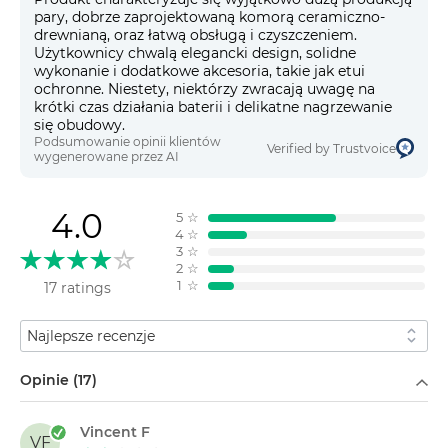
pary, dobrze zaprojektowaną komorą ceramiczno-
drewnianą, oraz łatwą obsługą i czyszczeniem.
Użytkownicy chwalą elegancki design, solidne
wykonanie i dodatkowe akcesoria, takie jak etui
ochronne. Niestety, niektórzy zwracają uwagę na
krótki czas działania baterii i delikatne nagrzewanie
się obudowy.
Podsumowanie opinii klientów
Verified by Trustvoice
wygenerowane przez AI
4.0
5
☆
4
☆
3
☆
2
☆
1
☆
17 ratings
Sortuj według
Filtruj według
Opinie (17)
Vincent F
VF