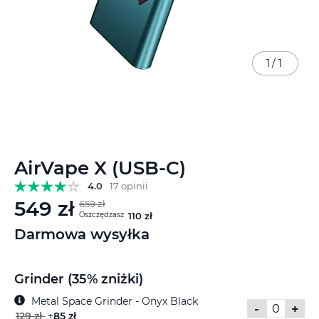
1
/
1
Przejdź
AirVape X (USB-C)
na
początek
4.0
17 opinii
galerii
549 zł
659 zł
Oszczędzasz:
110 zł
Darmowa wysyłka
Grinder (35% zniżki)
Metal Space Grinder - Onyx Black
-
+
129 zł
+
85 zł