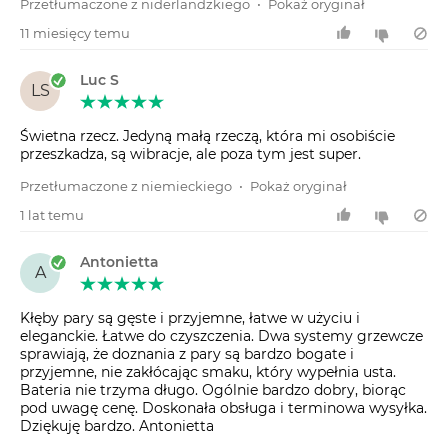
Przetłumaczone z niderlandzkiego
•
Pokaż oryginał
11 miesięcy temu
Luc S
LS
Świetna rzecz. Jedyną małą rzeczą, która mi osobiście
przeszkadza, są wibracje, ale poza tym jest super.
Przetłumaczone z niemieckiego
•
Pokaż oryginał
1 lat temu
Antonietta
A
Kłęby pary są gęste i przyjemne, łatwe w użyciu i
eleganckie. Łatwe do czyszczenia. Dwa systemy grzewcze
sprawiają, że doznania z pary są bardzo bogate i
przyjemne, nie zakłócając smaku, który wypełnia usta.
Bateria nie trzyma długo. Ogólnie bardzo dobry, biorąc
pod uwagę cenę. Doskonała obsługa i terminowa wysyłka.
Dziękuję bardzo. Antonietta