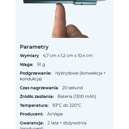
Parametry
Więcej
4,7 cm x 1,2 cm x 10,4 cm
informacji
91 g
Hybrydowe (konwekcja +
kondukcja)
20 sekund
Bateria (1300 mAh)
93°C do 220°C
AirVape
2 lata + dożywotnia
(producent)