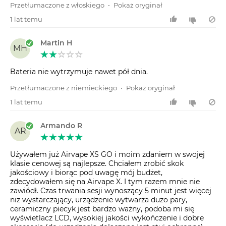
Przetłumaczone z włoskiego
•
Pokaż oryginał
1 lat temu
Martin H
MH
Bateria nie wytrzymuje nawet pół dnia.
Przetłumaczone z niemieckiego
•
Pokaż oryginał
1 lat temu
Armando R
AR
Używałem już Airvape XS GO i moim zdaniem w swojej
klasie cenowej są najlepsze. Chciałem zrobić skok
jakościowy i biorąc pod uwagę mój budżet,
zdecydowałem się na Airvape X. I tym razem mnie nie
zawiódł. Czas trwania sesji wynoszący 5 minut jest więcej
niż wystarczający, urządzenie wytwarza dużo pary,
ceramiczny piecyk jest bardzo ważny, podoba mi się
wyświetlacz LCD, wysokiej jakości wykończenie i dobre