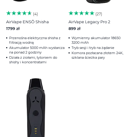
4
27
AirVape ENSŌ Shisha
AirVape Legacy Pro 2
1799 zł
899 zł
Przenośna elektryczna shisha z
Wymienny akumulator 18650
filtracją wodną
3200 mAh
Akumulator 5000 mAh wystarcza
Tryb sesji i tryb na żądanie
na ponad 2 godziny
Komora pozłacana złotem 24K,
Działa z ziołami, tytoniem do
szklana ścieżka pary
shishy i koncentratami