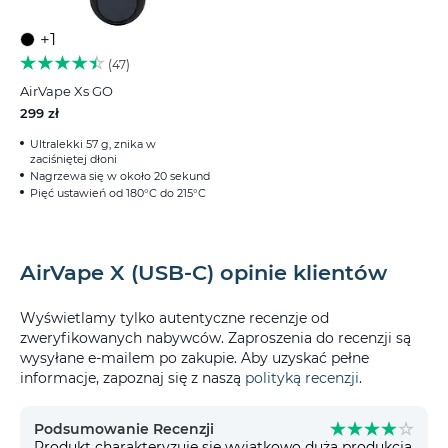
+1
47
AirVape Xs GO
299 zł
Ultralekki 57 g, znika w
zaciśniętej dłoni
Nagrzewa się w około 20 sekund
Pięć ustawień od 180°C do 215°C
AirVape X (USB-C) opinie klientów
Wyświetlamy tylko autentyczne recenzje od
zweryfikowanych nabywców. Zaproszenia do recenzji są
wysyłane e-mailem po zakupie. Aby uzyskać pełne
informacje, zapoznaj się z naszą
polityką recenzji
.
Podsumowanie Recenzji
Produkt charakteryzuje się wyjątkowo dużą produkcją