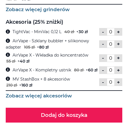
Zobacz więcej grinderów
Akcesoria (25% zniżki)
-
+
TightVac - MiniVac 0,12 L
40 zł
+
30 zł
AirVape - Szklany bubbler + silikonowy
-
+
adapter
105 zł
+
80 zł
AirVape X - Wkładka do koncentratów
-
+
55 zł
+
40 zł
-
+
AirVape X - Kompletny ustnik
80 zł
+
60 zł
MV StashBox + 8 akcesoriów
-
+
210 zł
+
160 zł
Zobacz więcej akcesoriów
Dodaj do koszyka