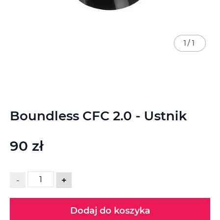
1
/
1
Przejdź
Boundless CFC 2.0 - Ustnik
na
początek
galerii
90 zł
-
+
Dodaj do koszyka