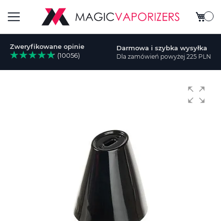
Mój ko
Przełącznik
Zweryfikowane opinie
Darmowa i szybka wysyłka
Nav
(10056)
Dla zamówień powyżej 225 PLN
aj
Przejdź
na
koniec
galerii