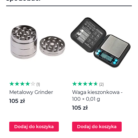
1
2
Metalowy Grinder
Waga kieszonkowa -
M
100 × 0,01 g
105 zł
1
105 zł
Dodaj do koszyka
Dodaj do koszyka