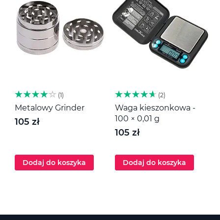
1
2
Metalowy Grinder
Waga kieszonkowa -
M
100 × 0,01 g
105 zł
1
105 zł
Dodaj do koszyka
Dodaj do koszyka