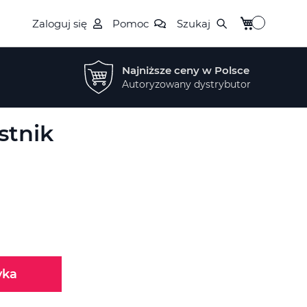
Mój koszyk
Zaloguj się
Pomoc
Szukaj
Najniższe ceny w Polsce
Autoryzowany dystrybutor
stnik
yka