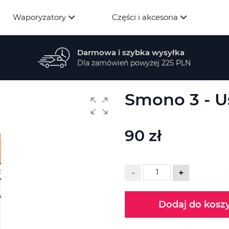
Waporyzatory
Części i akcesoria
Darmowa i szybka wysyłka
Dla zamówień powyżej 225 PLN
Smono 3 - U
90 zł
-
+
Dodaj do kosz