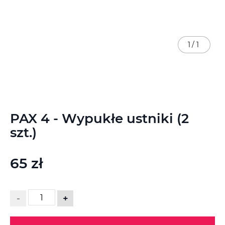
1
/
1
Przejdź
PAX 4 - Wypukłe ustniki (2
na
początek
szt.)
galerii
65 zł
-
+