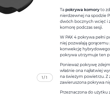
Ta
pokrywa komory
to z
nierdzewnej na spodzie P
dwóch bocznych wcięć i z
komorę podczas sesji.
W PAX 4 pokrywa pełni po
niej pozwalają gorącemu
konwekcję hybrydowego
pokrywa utrzymuje ten pr
Ponieważ pokrywę zdejmuj
właśnie ona najłatwiej wy
na świeżym powietrzu. Z 
1
/
1
zawieruszona pokrywa nigd
Przeznaczona do użytku 