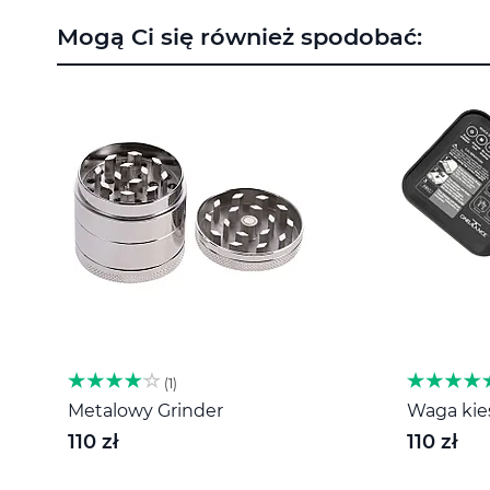
na
Mogą Ci się również spodobać:
początek
galerii
1
Metalowy Grinder
Waga kies
110 zł
110 zł