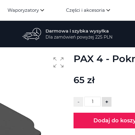
Waporyzatory
Części i akcesoria
Darmowa i szybka wysyłka
Dla zamówień powyżej 225 PLN
PAX 4 - Pok
65 zł
-
+
Dodaj do kosz