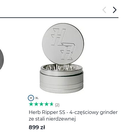
2
Herb Ripper SS - 4-częściowy grinder
Miesz
ze stali nierdzewnej
20 z
899 zł