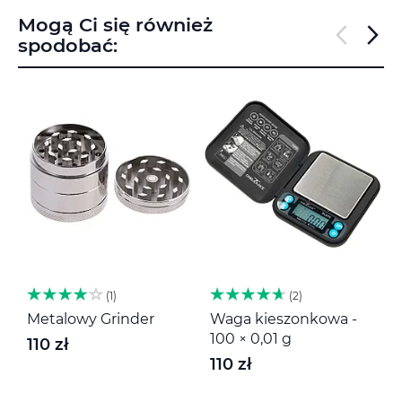
Mogą Ci się również
spodobać:
1
2
Metalowy Grinder
Waga kieszonkowa -
M
100 × 0,01 g
110 zł
1
110 zł