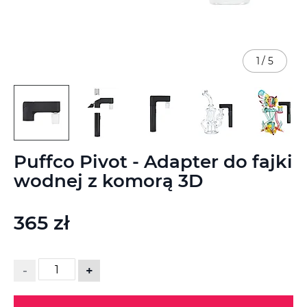
1
/
5
Przejdź
Puffco Pivot - Adapter do fajki
na
początek
wodnej z komorą 3D
galerii
365 zł
-
+