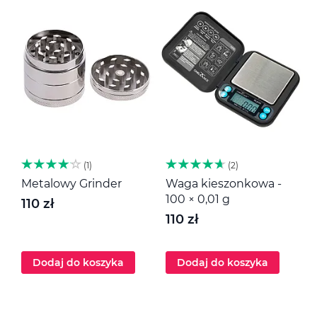
1
2
Metalowy Grinder
Waga kieszonkowa -
M
100 × 0,01 g
110 zł
1
110 zł
Dodaj do koszyka
Dodaj do koszyka