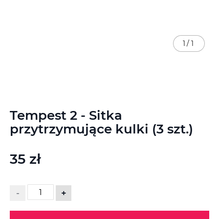
1
/
1
Przejdź
Tempest 2 - Sitka
na
początek
przytrzymujące kulki (3 szt.)
galerii
35 zł
-
+