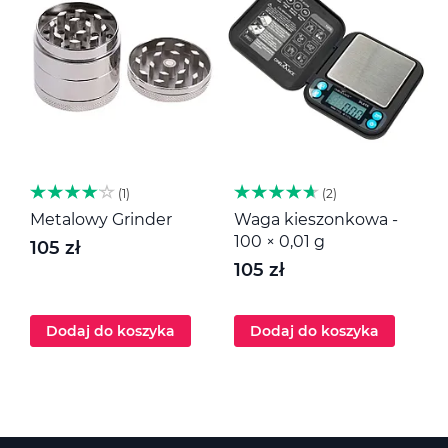
1
2
Metalowy Grinder
Waga kieszonkowa -
M
100 × 0,01 g
105 zł
1
105 zł
Dodaj do koszyka
Dodaj do koszyka