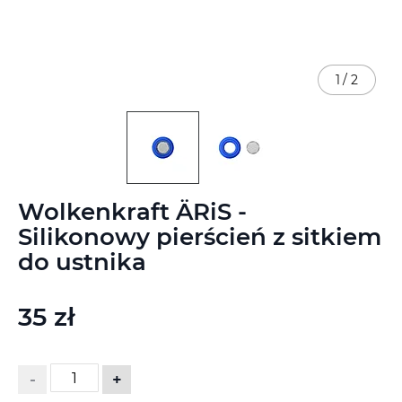
1
/
2
Przejdź
Wolkenkraft ÄRiS -
na
początek
Silikonowy pierścień z sitkiem
galerii
do ustnika
35 zł
-
+