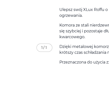
Ulepsz swój XLux Roffu o
ogrzewania.
Komora ze stali nierdzew
się szybciej i pozostaje d
kwarcowego.
Dzięki metalowej komorze
1
/
1
krótszy czas schładzania
Przeznaczona do użycia z