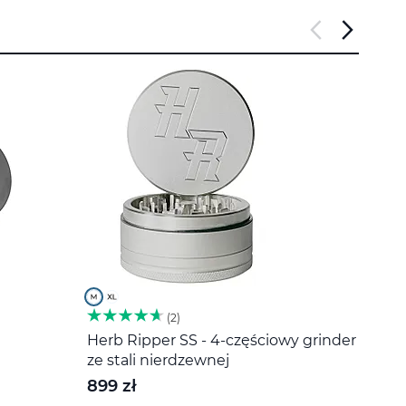
2
Herb Ripper SS - 4-częściowy grinder
Miesz
ze stali nierdzewnej
20 z
899 zł