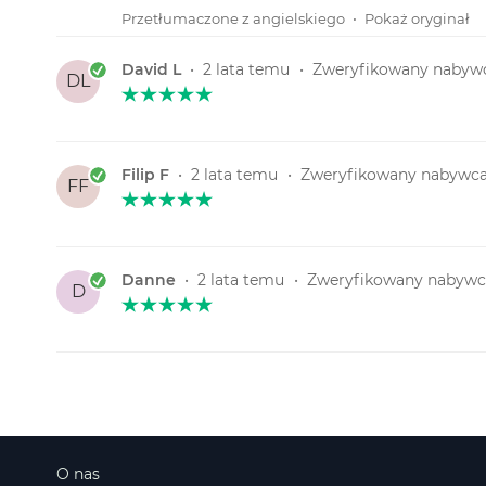
Przetłumaczone z angielskiego
•
Pokaż oryginał
David L
•
2 lata temu
•
Zweryfikowany nabyw
DL
Filip F
•
2 lata temu
•
Zweryfikowany nabywc
FF
Danne
•
2 lata temu
•
Zweryfikowany nabywc
D
O nas