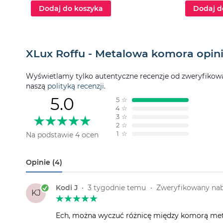
Dodaj do koszyka
Dodaj d
XLux Roffu - Metalowa komora opini
Wyświetlamy tylko autentyczne recenzje od zweryfikowan
naszą
polityką recenzji
.
5.0
5
☆
4
☆
3
☆
2
☆
1
☆
Na podstawie 4 ocen
Opinie (4)
Kodi J
•
3 tygodnie temu
•
Zweryfikowany na
KJ
Ech, można wyczuć różnicę między komorą metal