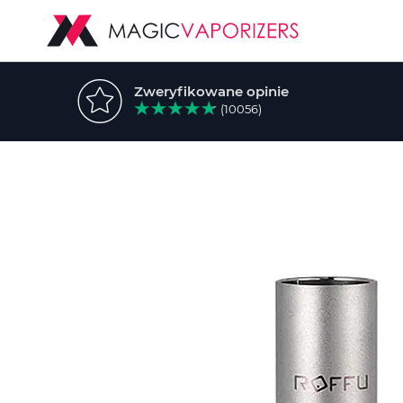
Zweryfikowane opinie
(10056)
Przejdź
na
koniec
galerii