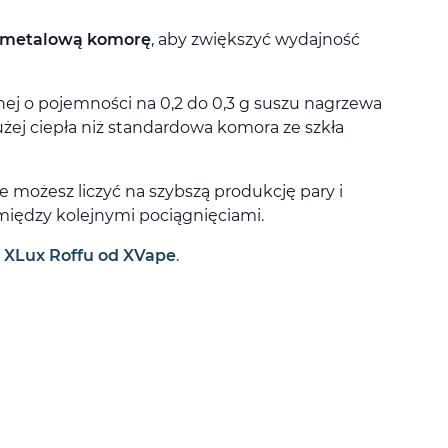
metalową komorę
, aby zwiększyć wydajność
nej o pojemności na 0,2 do 0,3 g suszu nagrzewa
łużej ciepła niż standardowa komora ze szkła
 możesz liczyć na szybszą produkcję pary i
 między kolejnymi pociągnięciami.
:
XLux Roffu od XVape
.