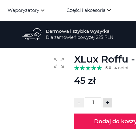
Waporyzatory
Części i akcesoria
Darmowa i szybka wysyłka
Dla zamówień powyżej 225 PLN
XLux Roffu 
5.0
4 opinii
45 zł
-
+
Dodaj do kosz