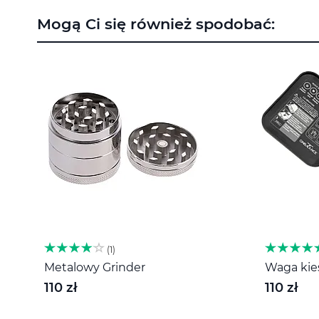
na
Mogą Ci się również spodobać:
początek
galerii
1
Metalowy Grinder
Waga kies
110 zł
110 zł