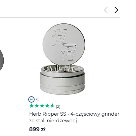
2
Herb Ripper SS - 4-częściowy grinder
Miesz
ze stali nierdzewnej
20 z
899 zł