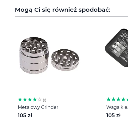
na
Mogą Ci się również spodobać:
początek
galerii
1
Metalowy Grinder
Waga kies
105 zł
105 zł