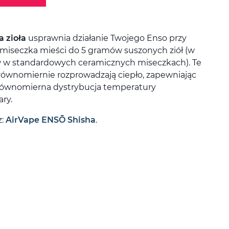
 zioła
usprawnia działanie Twojego Enso przy
 miseczka mieści do 5 gramów suszonych ziół (w
 w standardowych ceramicznych miseczkach). Te
 równomiernie rozprowadzają ciepło, zapewniając
 Równomierna dystrybucja temperatury
ary.
z:
AirVape ENSŌ Shisha
.