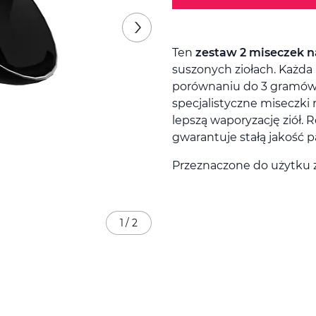
Ten
zestaw 2 miseczek na
suszonych ziołach. Każda
porównaniu do 3 gramów
specjalistyczne miseczki
lepszą waporyzację ziół.
gwarantuje stałą jakość p
Przeznaczone do użytku 
1
/
2