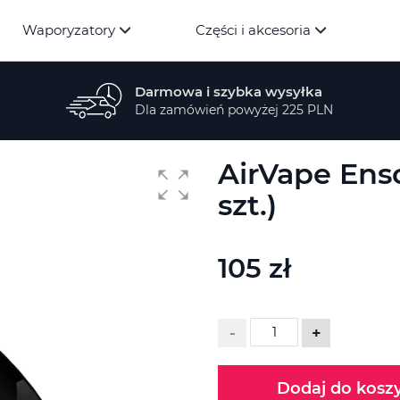
Waporyzatory
Części i akcesoria
Darmowa i szybka wysyłka
Dla zamówień powyżej 225 PLN
AirVape Enso
szt.)
105 zł
-
+
Dodaj do kosz