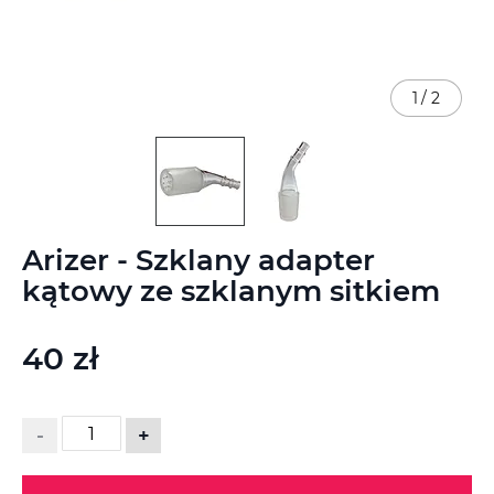
1
/
2
Przejdź
Arizer - Szklany adapter
na
początek
kątowy ze szklanym sitkiem
galerii
40 zł
-
+