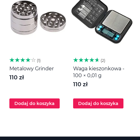
1
2
Metalowy Grinder
Waga kieszonkowa -
M
100 × 0,01 g
110 zł
1
110 zł
Dodaj do koszyka
Dodaj do koszyka