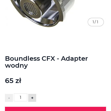
1
/
1
Przejdź
Boundless CFX - Adapter
na
początek
wodny
galerii
65 zł
-
+